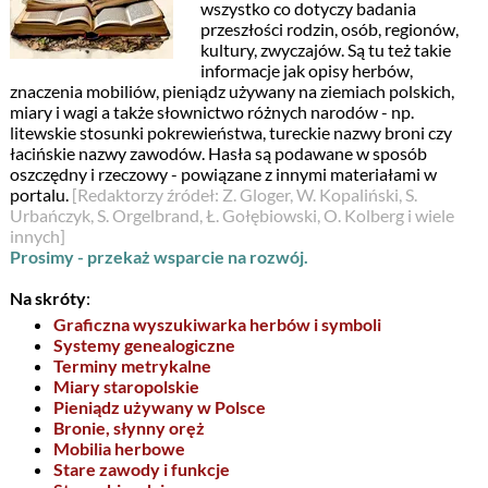
wszystko co dotyczy badania
przeszłości rodzin, osób, regionów,
kultury, zwyczajów. Są tu też takie
informacje jak opisy herbów,
znaczenia mobiliów, pieniądz używany na ziemiach polskich,
miary i wagi a także słownictwo różnych narodów - np.
litewskie stosunki pokrewieństwa, tureckie nazwy broni czy
łacińskie nazwy zawodów. Hasła są podawane w sposób
oszczędny i rzeczowy - powiązane z innymi materiałami w
portalu.
[Redaktorzy źródeł: Z. Gloger, W. Kopaliński, S.
Urbańczyk, S. Orgelbrand, Ł. Gołębiowski, O. Kolberg i wiele
innych]
Prosimy - przekaż wsparcie na rozwój.
Na skróty
:
Graficzna wyszukiwarka herbów i symboli
Systemy genealogiczne
Terminy metrykalne
Miary staropolskie
Pieniądz używany w Polsce
Bronie, słynny oręż
Mobilia herbowe
Stare zawody i funkcje