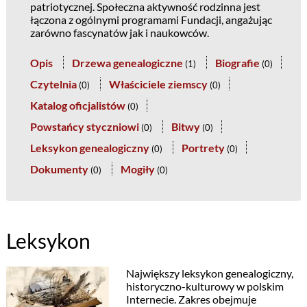
patriotycznej. Społeczna aktywność rodzinna jest
łączona z ogólnymi programami Fundacji, angażując
zarówno fascynatów jak i naukowców.
Opis
Drzewa genealogiczne
Biografie
(
1
)
(
0
)
Czytelnia
Właściciele ziemscy
(
0
)
(
0
)
Katalog oficjalistów
(
0
)
Powstańcy styczniowi
Bitwy
(
0
)
(
0
)
Leksykon genealogiczny
Portrety
(
0
)
(
0
)
Dokumenty
Mogiły
(
0
)
(
0
)
Leksykon
Największy leksykon genealogiczny,
historyczno-kulturowy w polskim
Internecie. Zakres obejmuje