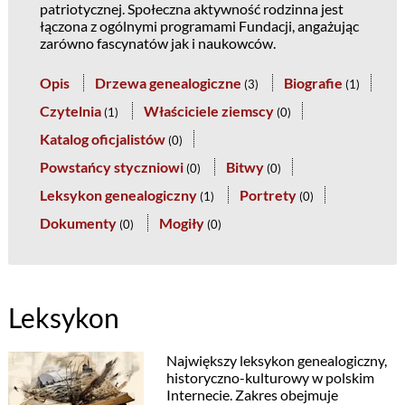
patriotycznej. Społeczna aktywność rodzinna jest
łączona z ogólnymi programami Fundacji, angażując
zarówno fascynatów jak i naukowców.
Opis
Drzewa genealogiczne
Biografie
(
3
)
(
1
)
Czytelnia
Właściciele ziemscy
(
1
)
(
0
)
Katalog oficjalistów
(
0
)
Powstańcy styczniowi
Bitwy
(
0
)
(
0
)
Leksykon genealogiczny
Portrety
(
1
)
(
0
)
Dokumenty
Mogiły
(
0
)
(
0
)
Leksykon
Największy leksykon genealogiczny,
historyczno-kulturowy w polskim
Internecie. Zakres obejmuje