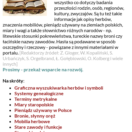
wszystko co dotyczy badania
przeszłości rodzin, osób, regionów,
kultury, zwyczajów. Są tu też takie
informacje jak opisy herbów,
znaczenia mobiliów, pieniądz używany na ziemiach polskich,
miary i wagi a także słownictwo różnych narodów - np.
litewskie stosunki pokrewieństwa, tureckie nazwy broni czy
łacińskie nazwy zawodów. Hasła są podawane w sposób
oszczędny i rzeczowy - powiązane z innymi materiałami w
portalu.
[Redaktorzy źródeł: Z. Gloger, W. Kopaliński, S.
Urbańczyk, S. Orgelbrand, Ł. Gołębiowski, O. Kolberg i wiele
innych]
Prosimy - przekaż wsparcie na rozwój.
Na skróty
:
Graficzna wyszukiwarka herbów i symboli
Systemy genealogiczne
Terminy metrykalne
Miary staropolskie
Pieniądz używany w Polsce
Bronie, słynny oręż
Mobilia herbowe
Stare zawody i funkcje