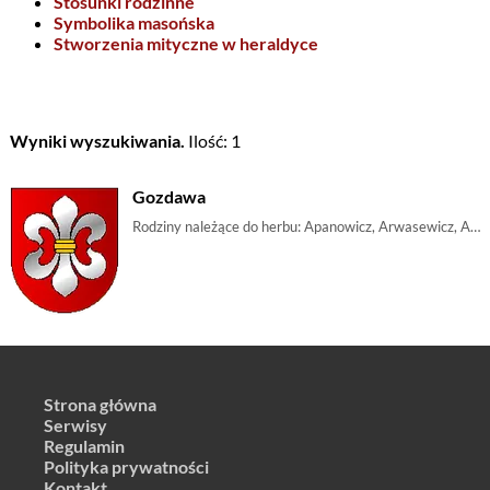
Stosunki rodzinne
Symbolika masońska
Stworzenia mityczne w heraldyce
Wyniki wyszukiwania.
Ilość: 1
Gozdawa
Rodziny należące do herbu: Apanowicz, Arwasewicz, Azarewicz, Bal, Balcewicz, Balewicz, Baranowski, Bartoszewski, Bączalski, Bąkowski, Behm, Behem, Ben | m_lilia, m_lilijka, m_kwiat
Strona główna
Serwisy
Regulamin
Polityka prywatności
Kontakt