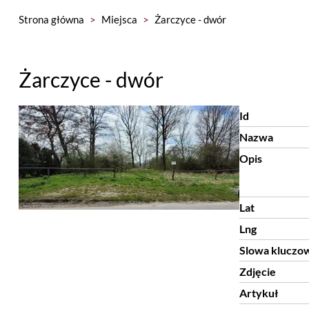
Strona główna
>
Miejsca
>
Żarczyce - dwór
Żarczyce - dwór
Id
Nazwa
Opis
Lat
Lng
Slowa kluczo
Zdjęcie
Artykuł