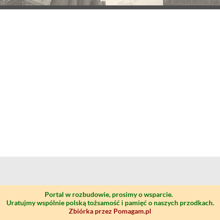
Portal w rozbudowie, prosimy o wsparcie.
Uratujmy wspólnie polską tożsamość i pamięć o naszych przodkach.
Zbiórka przez Pomagam.pl