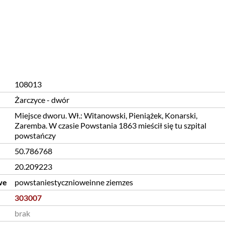
108013
Żarczyce - dwór
Miejsce dworu. Wł.: Witanowski, Pieniążek, Konarski,
Zaremba. W czasie Powstania 1863 mieścił się tu szpital
powstańczy
50.786768
20.209223
we
powstaniestycznioweinne ziemzes
303007
brak