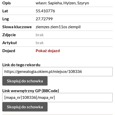
Opis
własn: Sapieha, Hylzen, Szyryn
Lat
55.410776
Lng
27.72799
Slowa kluczowe
ziemzes ziem11os ziempil
Zdjęcie
brak
Artykuł
brak
Dojazd
Pokaż dojazd
Link do tego rekordu
Skopiuj do schowka
Link wewnętrzny GP (BBCode)
Skopiuj do schowka