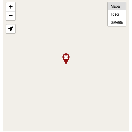
+
Mapa
Ilości
−
Satelita