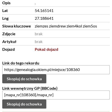
Opis
.
Lat
54.165141
Lng
27.188641
Slowa kluczowe
ziemzes ziemdrew ziem4kol ziem5os
Zdjęcie
brak
Artykuł
brak
Dojazd
Pokaż dojazd
Link do tego rekordu
Skopiuj do schowka
Link wewnętrzny GP (BBCode)
Skopiuj do schowka