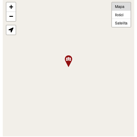
+
Mapa
Ilości
−
Satelita