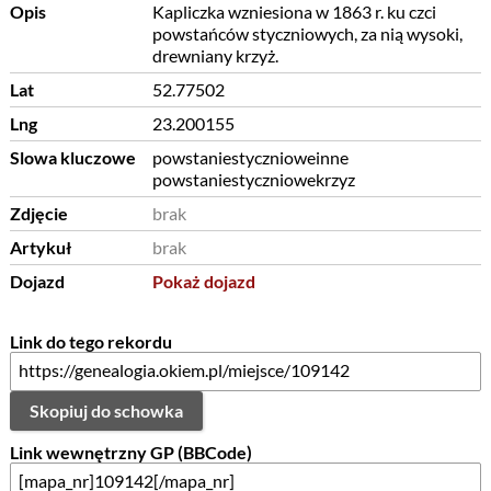
Opis
Kapliczka wzniesiona w 1863 r. ku czci
powstańców styczniowych, za nią wysoki,
drewniany krzyż.
Lat
52.77502
Lng
23.200155
Slowa kluczowe
powstaniestycznioweinne
powstaniestyczniowekrzyz
Zdjęcie
brak
Artykuł
brak
Dojazd
Pokaż dojazd
Link do tego rekordu
Skopiuj do schowka
Link wewnętrzny GP (BBCode)