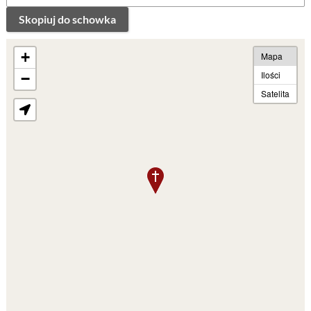
Skopiuj do schowka
+
Mapa
Ilości
−
Satelita