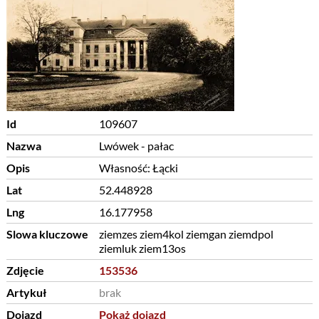
Id
109607
Nazwa
Lwówek - pałac
Opis
Własność: Łącki
Lat
52.448928
Lng
16.177958
Slowa kluczowe
ziemzes ziem4kol ziemgan ziemdpol
ziemluk ziem13os
Zdjęcie
153536
Artykuł
brak
Dojazd
Pokaż dojazd