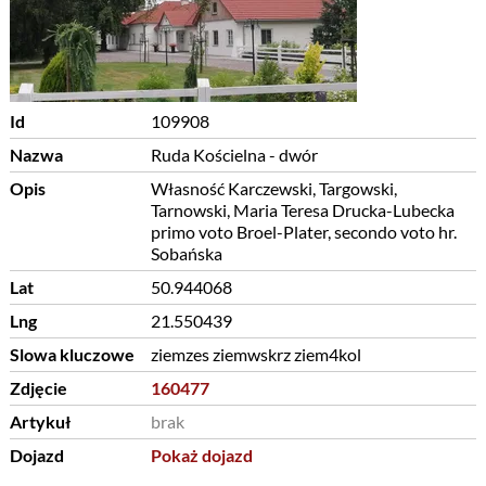
Id
109908
Nazwa
Ruda Kościelna - dwór
Opis
Własność Karczewski, Targowski,
Tarnowski, Maria Teresa Drucka-Lubecka
primo voto Broel-Plater, secondo voto hr.
Sobańska
Lat
50.944068
Lng
21.550439
Slowa kluczowe
ziemzes ziemwskrz ziem4kol
Zdjęcie
160477
Artykuł
brak
Dojazd
Pokaż dojazd