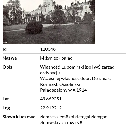
Id
110048
Nazwa
Miżyniec - pałac
Opis
Własność: Lubomirski (po IWŚ zarząd
ordynacji)
Wcześniej własność dóbr: Derśniak,
Korniakt, Ossoliński
Pałac spalony w X.1914
Lat
49.669051
Lng
22.919212
Slowa kluczowe
ziemzes ziem8kol ziemgal ziemgan
ziemwskrz ziemwież8