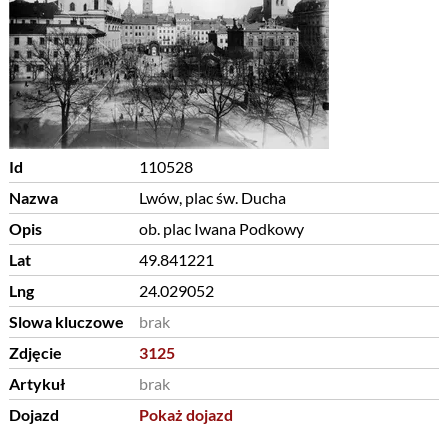
Id
110528
Nazwa
Lwów, plac św. Ducha
Opis
ob. plac Iwana Podkowy
Lat
49.841221
Lng
24.029052
Slowa kluczowe
brak
Zdjęcie
3125
Artykuł
brak
Dojazd
Pokaż dojazd