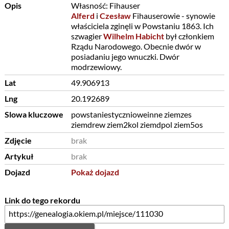
Opis
Własność: Fihauser
Alferd
i
Czesław
Fihauserowie - synowie
właściciela zginęli w Powstaniu 1863. Ich
szwagier
Wilhelm Habicht
był członkiem
Rządu Narodowego. Obecnie dwór w
posiadaniu jego wnuczki. Dwór
modrzewiowy.
Lat
49.906913
Lng
20.192689
Slowa kluczowe
powstaniestycznioweinne ziemzes
ziemdrew ziem2kol ziemdpol ziem5os
Zdjęcie
brak
Artykuł
brak
Dojazd
Pokaż dojazd
Link do tego rekordu