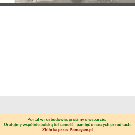
Portal w rozbudowie, prosimy o wsparcie.
Uratujmy wspólnie polską tożsamość i pamięć o naszych przodkach.
Zbiórka przez Pomagam.pl