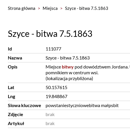
Strona główna
>
Miejsca
>
Szyce - bitwa 7.5.1863
Szyce - bitwa 7.5.1863
Id
111077
Nazwa
Szyce - bitwa 7.5.1863
Opis
Miejsce
bitwy
pod dowództwem Jordana. 
pomnikiem w centrum wsi.
(lokalizacja przybliżona)
Lat
50.157615
Lng
19.848867
Slowa kluczowe
powstaniestyczniowebitwa małpsbit
Zdjęcie
brak
Artykuł
brak