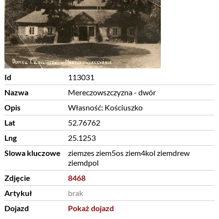
Id
113031
Nazwa
Mereczowszczyzna - dwór
Opis
Własność: Kościuszko
Lat
52.76762
Lng
25.1253
Slowa kluczowe
ziemzes ziem5os ziem4kol ziemdrew
ziemdpol
Zdjęcie
8468
Artykuł
brak
Dojazd
Pokaż dojazd