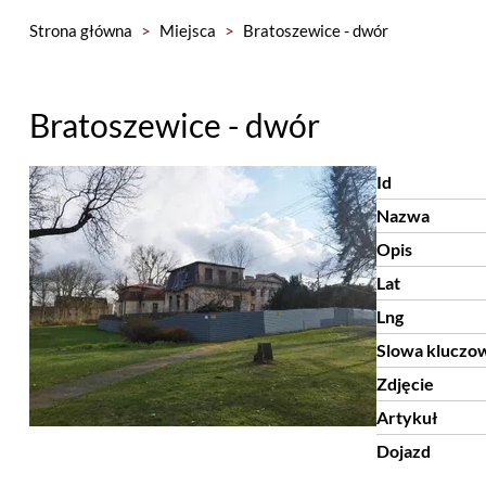
Strona główna
>
Miejsca
>
Bratoszewice - dwór
Bratoszewice - dwór
Id
Nazwa
Opis
Lat
Lng
Slowa kluczo
Zdjęcie
Artykuł
Dojazd