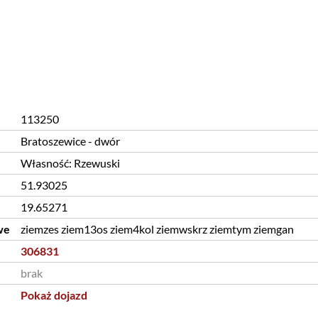
113250
Bratoszewice - dwór
Własność: Rzewuski
51.93025
19.65271
we
ziemzes ziem13os ziem4kol ziemwskrz ziemtym ziemgan
306831
brak
Pokaż dojazd