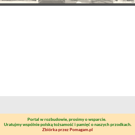
Portal w rozbudowie, prosimy o wsparcie.
Uratujmy wspólnie polską tożsamość i pamięć o naszych przodkach.
Zbiórka przez Pomagam.pl