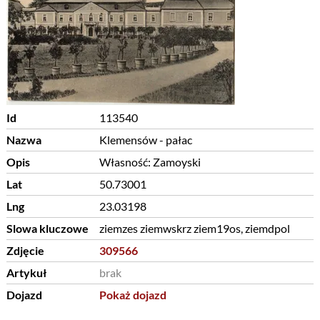
Id
113540
Nazwa
Klemensów - pałac
Opis
Własność: Zamoyski
Lat
50.73001
Lng
23.03198
Slowa kluczowe
ziemzes ziemwskrz ziem19os, ziemdpol
Zdjęcie
309566
Artykuł
brak
Dojazd
Pokaż dojazd