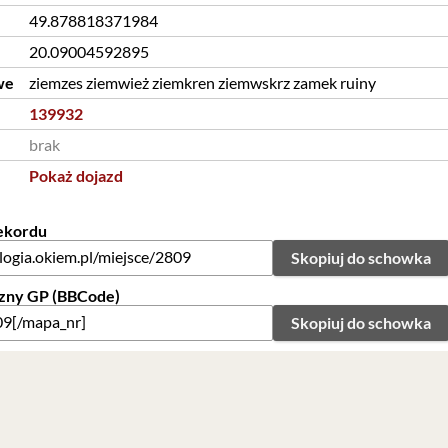
49.878818371984
20.09004592895
we
ziemzes ziemwież ziemkren ziemwskrz zamek ruiny
139932
brak
Pokaż dojazd
rekordu
Skopiuj do schowka
zny GP (BBCode)
Skopiuj do schowka