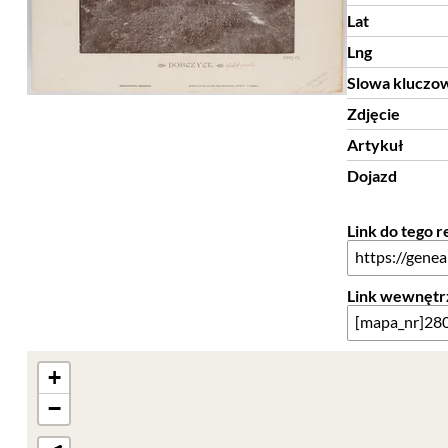
Lat
Lng
Slowa kluczo
Zdjęcie
Artykuł
Dojazd
Link do tego 
Link wewnętr
+
−