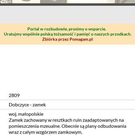
Portal w rozbudowie, prosimy o wsparcie.
Uratujmy wspólnie polską tożsamość i pamięć o naszych przodkach.
Zbiórka przez Pomagam.pl
2809
Dobczyce - zamek
woj. małopolskie
Zamek zachowany w resztkach ruin zaadaptowanych na
pomieszczenia mzeualne. Obecnie są plany odbudowania
wraz z całym wzgórzem zamkowym.