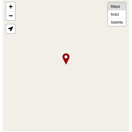
+
Mapa
Ilości
−
Satelita