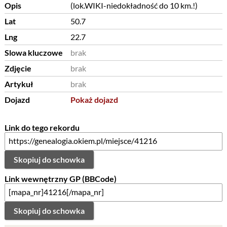
Opis
(lok.WIKI-niedokładność do 10 km.!)
Lat
50.7
Lng
22.7
Slowa kluczowe
brak
Zdjęcie
brak
Artykuł
brak
Dojazd
Pokaż dojazd
Link do tego rekordu
Skopiuj do schowka
Link wewnętrzny GP (BBCode)
Skopiuj do schowka