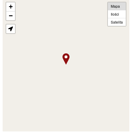
+
Mapa
Ilości
−
Satelita