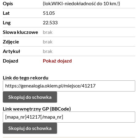
Opis
(lok.WIKI-niedokładność do 10 km.!)
Lat
51.05
Lng
22.533
Slowa kluczowe
brak
Zdjęcie
brak
Artykuł
brak
Dojazd
Pokaż dojazd
Link do tego rekordu
Skopiuj do schowka
Link wewnętrzny GP (BBCode)
Skopiuj do schowka