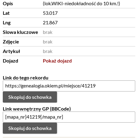
Opis
(lok.WIKI-niedokładność do 10 km.!)
Lat
53.017
Lng
21.867
Slowa kluczowe
brak
Zdjęcie
brak
Artykuł
brak
Dojazd
Pokaż dojazd
Link do tego rekordu
Skopiuj do schowka
Link wewnętrzny GP (BBCode)
Skopiuj do schowka