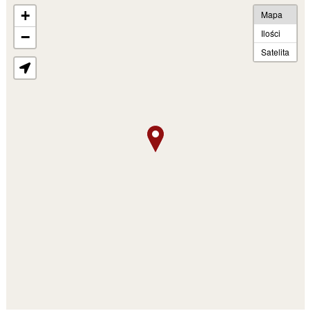
+
Mapa
Ilości
−
Satelita