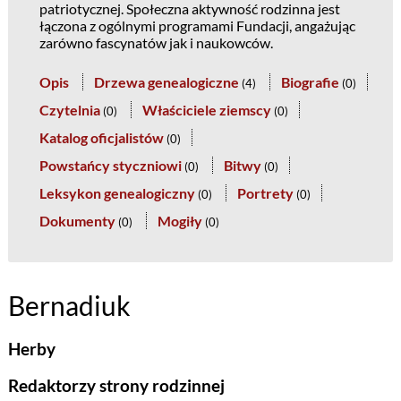
patriotycznej. Społeczna aktywność rodzinna jest
łączona z ogólnymi programami Fundacji, angażując
zarówno fascynatów jak i naukowców.
Opis
Drzewa genealogiczne
Biografie
(
4
)
(
0
)
Czytelnia
Właściciele ziemscy
(
0
)
(
0
)
Katalog oficjalistów
(
0
)
Powstańcy styczniowi
Bitwy
(
0
)
(
0
)
Leksykon genealogiczny
Portrety
(
0
)
(
0
)
Dokumenty
Mogiły
(
0
)
(
0
)
Bernadiuk
Herby
Redaktorzy strony rodzinnej