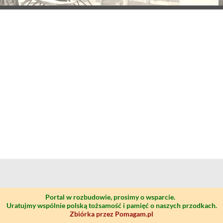
Portal w rozbudowie, prosimy o wsparcie.
Uratujmy wspólnie polską tożsamość i pamięć o naszych przodkach.
Zbiórka przez Pomagam.pl