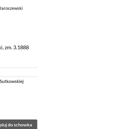
Jaroszewski
i, zm. 3.1888
Andrzeja i Julianny Sutkowskiej
piuj do schowka