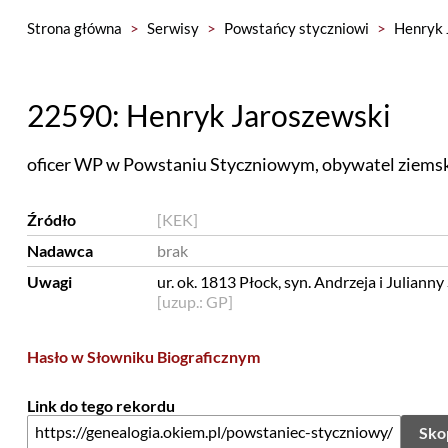
Strona główna
>
Serwisy
>
Powstańcy styczniowi
>
Henryk 
22590: Henryk Jaroszewski
oficer WP w Powstaniu Styczniowym, obywatel ziemsk
Źródło
[KEK]
Nadawca
brak
Uwagi
ur. ok. 1813 Płock, syn. 
[uzup.: GP]
Hasło w Słowniku Biograficznym
Link do tego rekordu
Sko