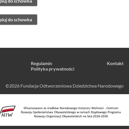
piuj do schowka
piuj do schowka
Regulamin
Kontakt
Polityka prywatności
©2026 Fundacja Odtworzeniowa Dziedzictwa Narodowego