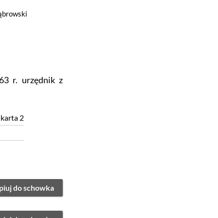
ąbrowski
3 r. urzędnik z
 karta 2
piuj do schowka