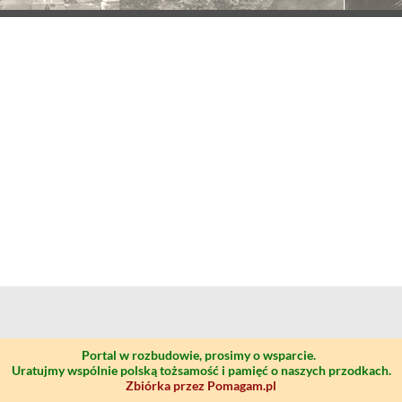
Portal w rozbudowie, prosimy o wsparcie.
Uratujmy wspólnie polską tożsamość i pamięć o naszych przodkach.
Zbiórka przez Pomagam.pl