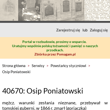
Zarejestruj się
lub
Zaloguj się
Portal w rozbudowie, prosimy o wsparcie.
Uratujmy wspólnie polską tożsamość i pamięć o naszych
przodkach.
Zbiórka przez Pomagam.pl
Strona główna
>
Serwisy
>
Powstańcy styczniowi
>
Osip Poniatowski
40670: Osip Poniatowski
mężcz. warunki zesłania nieznane, przebywał w
tomskiej guberni, w 1866 r. zmarł (gorjaczka)