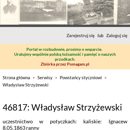
Zarejestruj się
lub
Zaloguj się
Portal w rozbudowie, prosimy o wsparcie.
Uratujmy wspólnie polską tożsamość i pamięć o naszych
przodkach.
Zbiórka przez Pomagam.pl
Strona główna
>
Serwisy
>
Powstańcy styczniowi
>
Władysław Strzyżewski
46817: Władysław Strzyżewski
uczestnictwo w potyczkach: kaliskie: Ignacew
8.05.1863 ranny