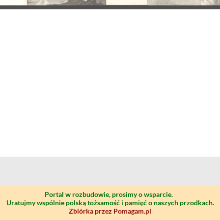
Portal w rozbudowie, prosimy o wsparcie.
Uratujmy wspólnie polską tożsamość i pamięć o naszych przodkach.
Zbiórka przez Pomagam.pl