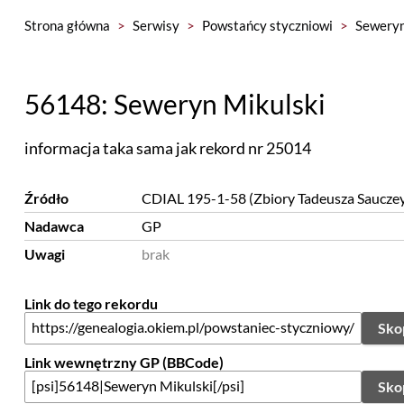
Strona główna
>
Serwisy
>
Powstańcy styczniowi
>
Seweryn
56148: Seweryn Mikulski
informacja taka sama jak rekord nr 25014
Źródło
CDIAL 195-1-58 (Zbiory Tadeusza Saucze
Nadawca
GP
Uwagi
brak
Link do tego rekordu
Sko
Link wewnętrzny GP (BBCode)
Sko