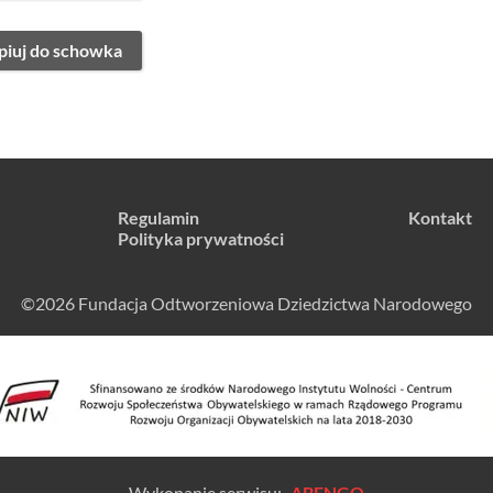
piuj do schowka
Regulamin
Kontakt
Polityka prywatności
©2026 Fundacja Odtworzeniowa Dziedzictwa Narodowego
Wykonanie serwisu:
ABENGO