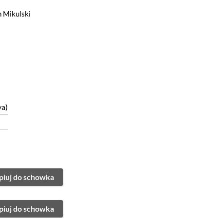
 Mikulski
ya)
piuj do schowka
piuj do schowka