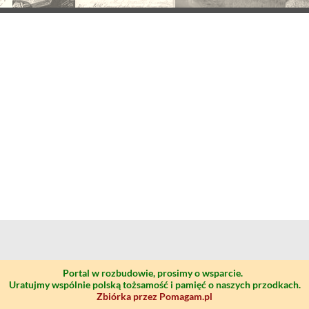
Portal w rozbudowie, prosimy o wsparcie.
Uratujmy wspólnie polską tożsamość i pamięć o naszych przodkach.
Zbiórka przez Pomagam.pl