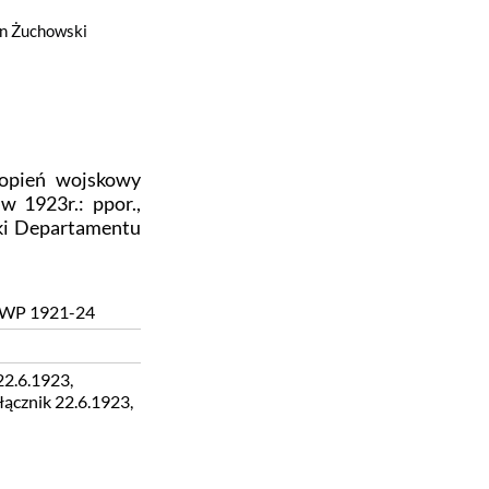
n Żuchowski
opień wojskowy
w 1923r.: ppor.,
eki Departamentu
ie WP 1921-24
22.6.1923,
łącznik 22.6.1923,