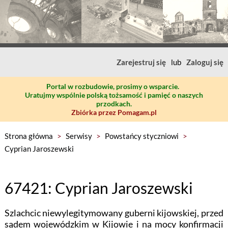
Zarejestruj się
lub
Zaloguj się
Portal w rozbudowie, prosimy o wsparcie.
Uratujmy wspólnie polską tożsamość i pamięć o naszych
przodkach.
Zbiórka przez Pomagam.pl
Strona główna
>
Serwisy
>
Powstańcy styczniowi
>
Cyprian Jaroszewski
67421: Cyprian Jaroszewski
Szlachcic niewylegitymowany guberni kijowskiej, przed
sądem wojewódzkim w Kijowie i na mocy konfirmacji