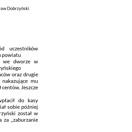
aw Dobrzyński
ód uczestników
m powiatu
ji we dworze w
zyńskiego
ców oraz drugie
a nakazujące mu
 centów. Jeszcze
płacił do kasy
ał sobie później
zyński został w
a za „zaburzanie