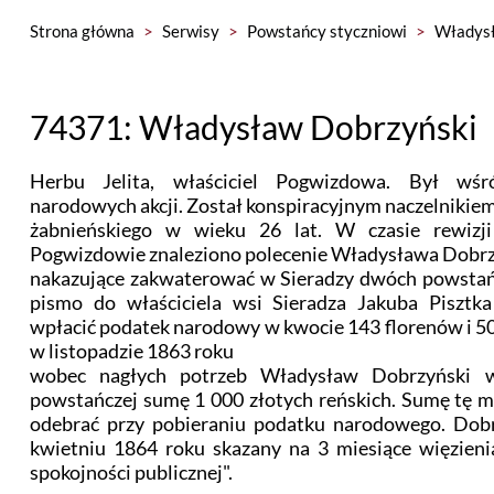
Strona główna
>
Serwisy
>
Powstańcy styczniowi
>
Władysł
74371: Władysław Dobrzyński
Herbu Jelita, właściciel Pogwizdowa. Był wśr
narodowych akcji. Został konspiracyjnym naczelnikie
żabnieńskiego w wieku 26 lat. W czasie rewiz
Pogwizdowie znaleziono polecenie Władysława Dobr
nakazujące zakwaterować w Sieradzy dwóch powstań
pismo do właściciela wsi Sieradza Jakuba Pisztk
wpłacić podatek narodowy w kwocie 143 florenów i 50
w listopadzie 1863 roku
wobec nagłych potrzeb Władysław Dobrzyński w
powstańczej sumę 1 000 złotych reńskich. Sumę tę mi
odebrać przy pobieraniu podatku narodowego. Dobr
kwietniu 1864 roku skazany na 3 miesiące więzieni
spokojności publicznej".