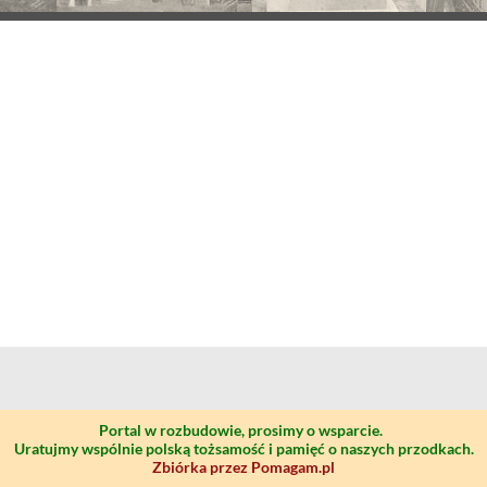
Portal w rozbudowie, prosimy o wsparcie.
Uratujmy wspólnie polską tożsamość i pamięć o naszych przodkach.
Zbiórka przez Pomagam.pl