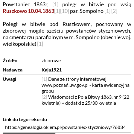
Powstaniec 1863r,
[1]
poległ w bitwie pod wsią
Ruszkowo 10.04.1863
[1]
[10]
par. Sompolno
[1]
[2]
Poległ w bitwie pod Ruszkowem, pochowany w
zbiorowej mogile sześciu powstańców styczniowych,
na cmentarzu parafialnym w m. Sompolno (obecnie woj.
wielkopolskie)
[1]
Źródło
zbiorowe
Nadawca
Kaja1921
Uwagi
[1]
Dane ze strony internetowej
www.poznań.uw.gov.pl - karta ewidencyjna
grobu
[2]
Wiadomości z Pola Bitwy 1863, nr 9 (22
kwietnia) + dodatki z 25/30 kwietnia
Link do tego rekordu