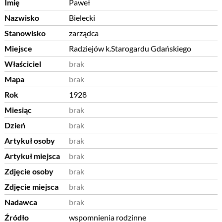
Imię
Paweł
Nazwisko
Bielecki
Stanowisko
zarządca
Miejsce
Radziejów k.Starogardu Gdańskiego
Właściciel
brak
Mapa
brak
Rok
1928
Miesiąc
brak
Dzień
brak
Artykuł osoby
brak
Artykuł miejsca
brak
Zdjęcie osoby
brak
Zdjęcie miejsca
brak
Nadawca
brak
Źródło
wspomnienia rodzinne