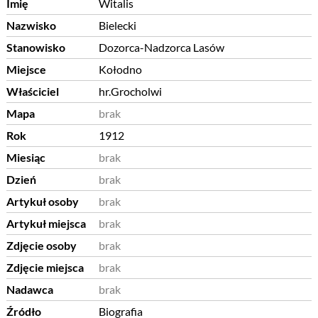
Imię
Witalis
Nazwisko
Bielecki
Stanowisko
Dozorca-Nadzorca Lasów
Miejsce
Kołodno
Właściciel
hr.Grocholwi
Mapa
brak
Rok
1912
Miesiąc
brak
Dzień
brak
Artykuł osoby
brak
Artykuł miejsca
brak
Zdjęcie osoby
brak
Zdjęcie miejsca
brak
Nadawca
brak
Źródło
Biografia