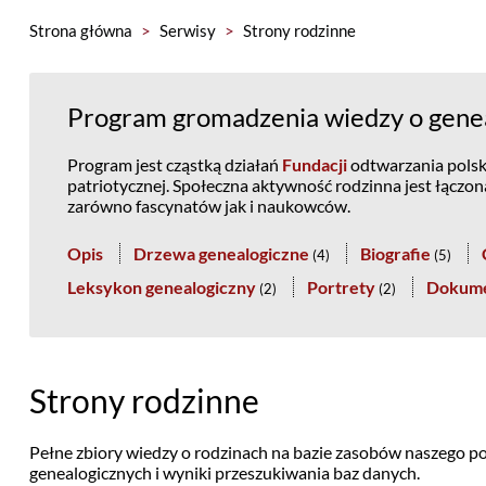
Strona główna
>
Serwisy
>
Strony rodzinne
Program gromadzenia wiedzy o genea
Program jest cząstką działań
Fundacji
odtwarzania polski
patriotycznej. Społeczna aktywność rodzinna jest łączo
zarówno fascynatów jak i naukowców.
Opis
Drzewa genealogiczne
Biografie
(
4
)
(
5
)
Leksykon genealogiczny
Portrety
Dokum
(
2
)
(
2
)
Strony rodzinne
Pełne zbiory wiedzy o rodzinach na bazie zasobów naszego po
genealogicznych i wyniki przeszukiwania baz danych.