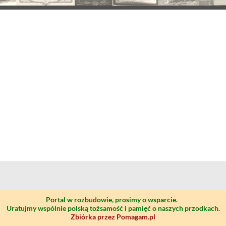
Portal w rozbudowie, prosimy o wsparcie.
Uratujmy wspólnie polską tożsamość i pamięć o naszych przodkach.
Zbiórka przez Pomagam.pl