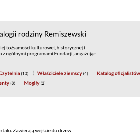
logii rodziny Remiszewski
ej tożsamości kulturowej, historycznej i
na z ogólnymi programami Fundacji, angażując
Czytelnia
Właściciele ziemscy
Katalog oficjalistó
(
10
)
(
4
)
enty
Mogiły
(
8
)
(
2
)
rtalu. Zawierają wejście do drzew