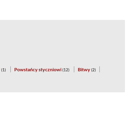
w
Powstańcy styczniowi
Bitwy
(
1
)
(
12
)
(
2
)