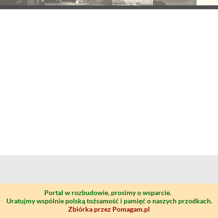
Portal w rozbudowie, prosimy o wsparcie.
Uratujmy wspólnie polską tożsamość i pamięć o naszych przodkach.
Zbiórka przez Pomagam.pl