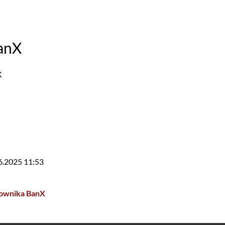
anX
X
6.2025 11:53
kownika BanX