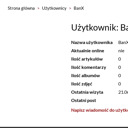
Strona główna
>
Użytkownicy
>
BanX
Użytkownik: B
Nazwa użytkownika
Ban
Aktualnie online
nie
Ilość artykułów
0
Ilość komentarzy
0
Ilość albumów
0
Ilość zdjęć
0
Ostatnia wizyta
21.0
Ostatni post
Napisz wiadomość do użyt