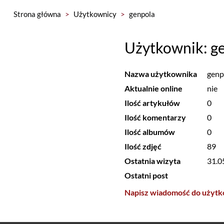
Strona główna
>
Użytkownicy
>
genpola
Użytkownik: g
Nazwa użytkownika
genp
Aktualnie online
nie
Ilość artykułów
0
Ilość komentarzy
0
Ilość albumów
0
Ilość zdjęć
89
Ostatnia wizyta
31.0
Ostatni post
Napisz wiadomość do użytk