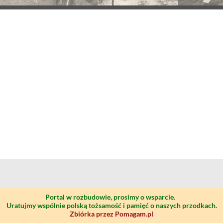
Portal w rozbudowie, prosimy o wsparcie.
Uratujmy wspólnie polską tożsamość i pamięć o naszych przodkach.
Zbiórka przez Pomagam.pl