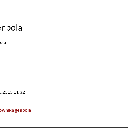
enpola
ola
5.2015 11:32
ownika genpola