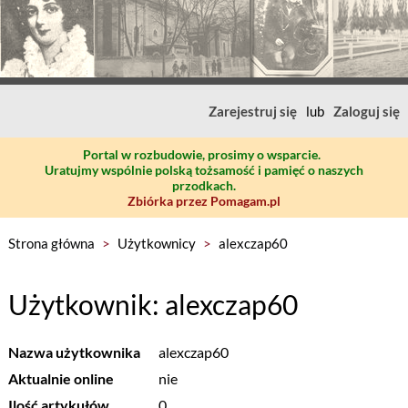
Zarejestruj się
lub
Zaloguj się
Portal w rozbudowie, prosimy o wsparcie.
Uratujmy wspólnie polską tożsamość i pamięć o naszych
przodkach.
Zbiórka przez Pomagam.pl
Strona główna
>
Użytkownicy
>
alexczap60
Użytkownik: alexczap60
Nazwa użytkownika
alexczap60
Aktualnie online
nie
Ilość artykułów
0