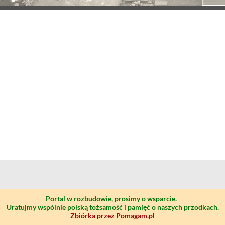
Portal w rozbudowie, prosimy o wsparcie.
Uratujmy wspólnie polską tożsamość i pamięć o naszych przodkach.
Zbiórka przez Pomagam.pl