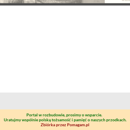
Portal w rozbudowie, prosimy o wsparcie.
Uratujmy wspólnie polską tożsamość i pamięć o naszych przodkach.
Zbiórka przez Pomagam.pl