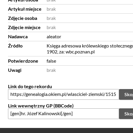
Artykuł miejsce
brak
Zdjęcie osoba
brak
Zdjęcie miejsce
brak
Nadawca
aleator
Źródło
Księga adresowa królewskiego stołeczneg
1902, za: wbc.poznan.pl
Potwierdzone
false
Uwagi
brak
Link do tego rekordu
Sko
Link wewnętrzny GP (BBCode)
Sko