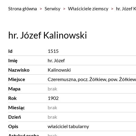
Strona główna
>
Serwisy
>
Właściciele ziemscy
>
hr. Józef 
hr. Józef Kalinowski
Id
1515
Imię
hr. Józef
Nazwisko
Kalinowski
Miejsce
Czeremuszna, pocz. Żółkiew, pow. Żółkiew
Mapa
brak
Rok
1902
Miesiąc
brak
Dzień
brak
Opis
właściciel tabularny
Artykuł osoba
brak