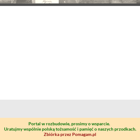
Portal w rozbudowie, prosimy o wsparcie.
Uratujmy wspólnie polską tożsamość i pamięć o naszych przodkach.
Zbiórka przez Pomagam.pl