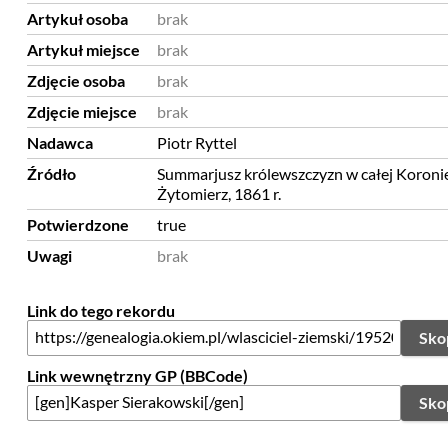
Artykuł osoba
brak
Artykuł miejsce
brak
Zdjęcie osoba
brak
Zdjęcie miejsce
brak
Nadawca
Piotr Ryttel
Źródło
Summarjusz królewszczyzn w całej Koronie 
Żytomierz, 1861 r.
Potwierdzone
true
Uwagi
brak
Link do tego rekordu
Sko
Link wewnętrzny GP (BBCode)
Sko