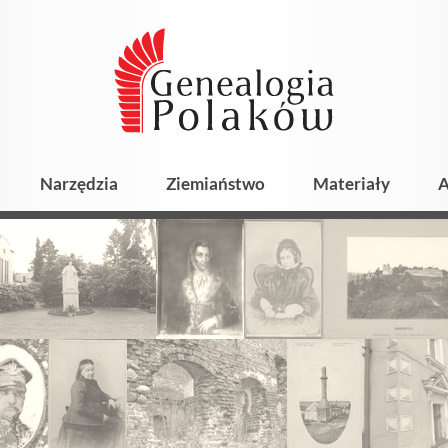
Narzędzia
Ziemiaństwo
Materiały
A