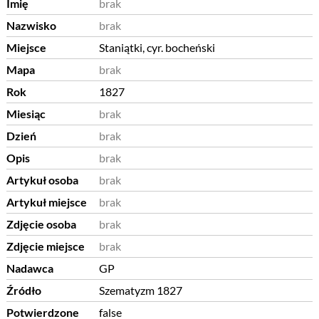
Imię
brak
Nazwisko
brak
Miejsce
Staniątki, cyr. bocheński
Mapa
brak
Rok
1827
Miesiąc
brak
Dzień
brak
Opis
brak
Artykuł osoba
brak
Artykuł miejsce
brak
Zdjęcie osoba
brak
Zdjęcie miejsce
brak
Nadawca
GP
Źródło
Szematyzm 1827
Potwierdzone
false