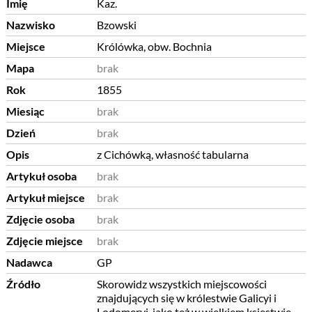
Imię
Kaz.
Nazwisko
Bzowski
Miejsce
Królówka, obw. Bochnia
Mapa
brak
Rok
1855
Miesiąc
brak
Dzień
brak
Opis
z Cichówką, własność tabularna
Artykuł osoba
brak
Artykuł miejsce
brak
Zdjęcie osoba
brak
Zdjęcie miejsce
brak
Nadawca
GP
Źródło
Skorowidz wszystkich miejscowości
znajdujących się w królestwie Galicyi i
Lodomeryi, jako też w wielkiem księstwie