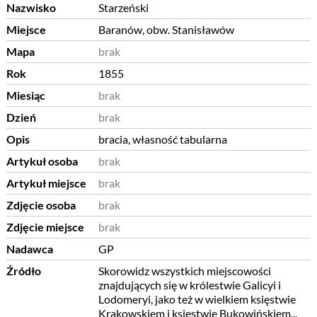
Nazwisko
Starzeński
Miejsce
Baranów, obw. Stanisławów
Mapa
brak
Rok
1855
Miesiąc
brak
Dzień
brak
Opis
bracia, własność tabularna
Artykuł osoba
brak
Artykuł miejsce
brak
Zdjęcie osoba
brak
Zdjęcie miejsce
brak
Nadawca
GP
Źródło
Skorowidz wszystkich miejscowości
znajdujących się w królestwie Galicyi i
Lodomeryi, jako też w wielkiem księstwie
Krakowskiem i księstwie Bukowińskiem...