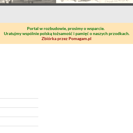
Portal w rozbudowie, prosimy o wsparcie.
Uratujmy wspólnie polską tożsamość i pamięć o naszych przodkach.
Zbiórka przez Pomagam.pl