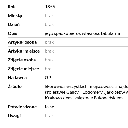
Rok
1855
Miesiąc
brak
Dzień
brak
Opis
jego spadkobiercy, własność tabularna
Artykuł osoba
brak
Artykuł miejsce
brak
Zdjęcie osoba
brak
Zdjęcie miejsce
brak
Nadawca
GP
Źródło
Skorowidz wszystkich miejscowości znajdu
królestwie Galicyi i Lodomeryi, jako też w 
Krakowskiem i księstwie Bukowińskiem...
Potwierdzone
false
Uwagi
brak