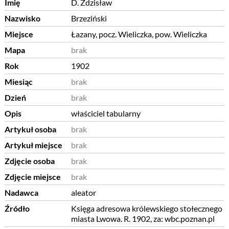
Imię
D. Zdzisław
Nazwisko
Brzeziński
Miejsce
Łazany, pocz. Wieliczka, pow. Wieliczka
Mapa
brak
Rok
1902
Miesiąc
brak
Dzień
brak
Opis
właściciel tabularny
Artykuł osoba
brak
Artykuł miejsce
brak
Zdjęcie osoba
brak
Zdjęcie miejsce
brak
Nadawca
aleator
Źródło
Księga adresowa królewskiego stołecznego
miasta Lwowa. R. 1902, za: wbc.poznan.pl