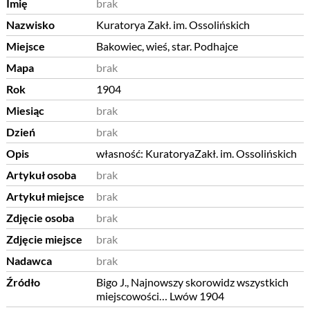
Imię
brak
Nazwisko
Kuratorya Zakł. im. Ossolińskich
Miejsce
Bakowiec, wieś, star. Podhajce
Mapa
brak
Rok
1904
Miesiąc
brak
Dzień
brak
Opis
własność: KuratoryaZakł. im. Ossolińskich
Artykuł osoba
brak
Artykuł miejsce
brak
Zdjęcie osoba
brak
Zdjęcie miejsce
brak
Nadawca
brak
Źródło
Bigo J., Najnowszy skorowidz wszystkich
miejscowości… Lwów 1904