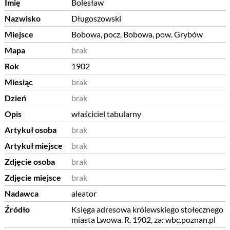
Imię
Bolesław
Nazwisko
Długoszowski
Miejsce
Bobowa, pocz. Bobowa, pow. Grybów
Mapa
brak
Rok
1902
Miesiąc
brak
Dzień
brak
Opis
właściciel tabularny
Artykuł osoba
brak
Artykuł miejsce
brak
Zdjęcie osoba
brak
Zdjęcie miejsce
brak
Nadawca
aleator
Źródło
Księga adresowa królewskiego stołecznego
miasta Lwowa. R. 1902, za: wbc.poznan.pl