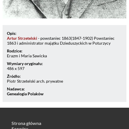
Opis:
Artur Strzetelski
- powstaniec 1863(1847-1902) Powstaniec
1863 i administrator majątku Dzieduszyckich w Poturzycy
Rodzice:
Erazm i Maria Sawicka
Wymiary oryginału:
486 x 597
Źródło:
Piotr Strzetelski arch. prywatne
Nadawca:
Genealogia Polaków
Strona główna
Serwisy