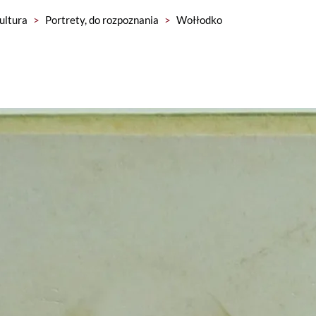
kultura
>
Portrety, do rozpoznania
>
Wołłodko