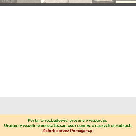
Portal w rozbudowie, prosimy o wsparcie.
Uratujmy wspólnie polską tożsamość i pamięć o naszych przodkach.
Zbiórka przez Pomagam.pl