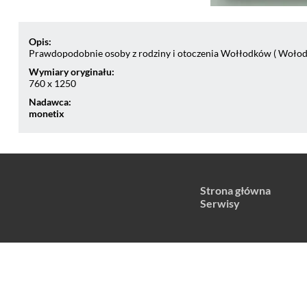
Opis:
Prawdopodobnie osoby z rodziny i otoczenia Wołłodków ( Woło
Wymiary oryginału:
760 x 1250
Nadawca:
monetix
Strona główna
Serwisy