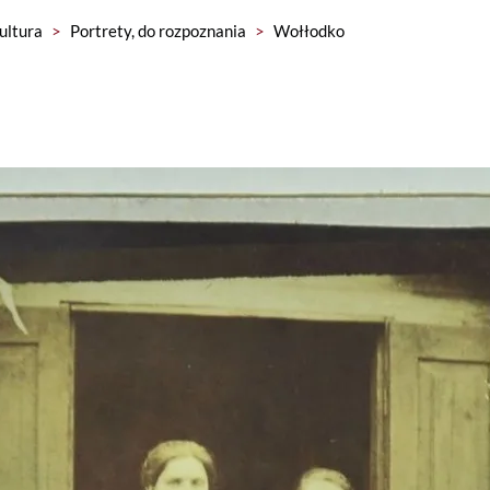
kultura
>
Portrety, do rozpoznania
>
Wołłodko