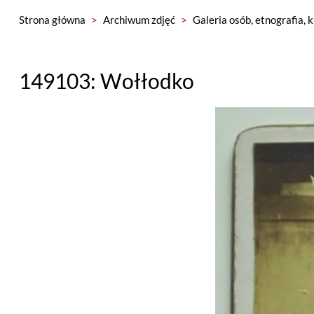
Strona główna
>
Archiwum zdjęć
>
Galeria osób, etnografia, 
149103: Wołłodko