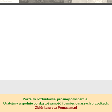
Portal w rozbudowie, prosimy o wsparcie.
Uratujmy wspólnie polską tożsamość i pamięć o naszych przodkach.
Zbiórka przez Pomagam.pl