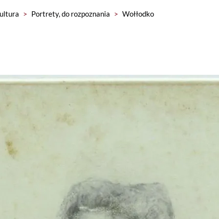
kultura
>
Portrety, do rozpoznania
>
Wołłodko